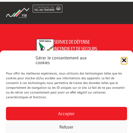
SERVICE DE DÉFENSE
INCENDIE ET DE SECOURS
DU VAL-DE-TRAVERS
Gérer le consentement aux
cookies
Pour offrir les meilleures expériences, nous utilisons des technologies telles que les
cookies pour stocker et/ou accéder aux informations des appareils. Le fait de
CONTACTEZ NOUS
consentir à ces technologies nous permettra de traiter des données telles que le
comportement de navigation ou les ID uniques sur ce site. Le fait de ne pas consentir
ou de retirer son consentement peut avoir un effet négatif sur certaines
PROTECTIONPOPULATION.VDT@NE.CH
caractéristiques et fonctions.
LUNDI-JEUDI : 8H00-12H00, APRÈS-MIDI SUR RDV
Accepter
VENDREDI : 8H00-12H00, APRÈS-MIDI FERMÉ
Refuser