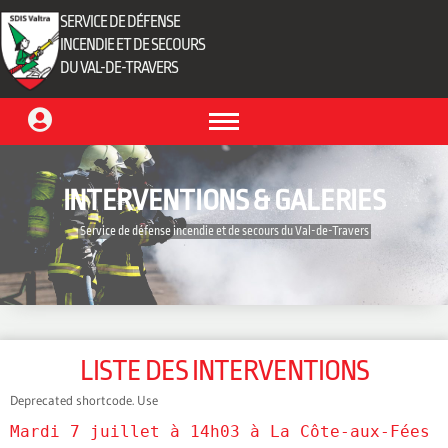
SERVICE DE DÉFENSE
INCENDIE ET DE SECOURS
DU VAL-DE-TRAVERS
INTERVENTIONS & GALERIES
‎ Service de défense incendie et de secours du Val-de-Travers‎ ‎
LISTE DES INTERVENTIONS
Deprecated shortcode. Use
Mardi 7 juillet à 14h03 à La Côte-aux-Fées