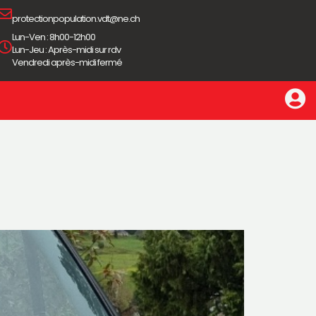
protectionpopulation.vdt@ne.ch
Lun-Ven : 8h00-12h00
Lun-Jeu : Après-midi sur rdv
Vendredi après-midi fermé