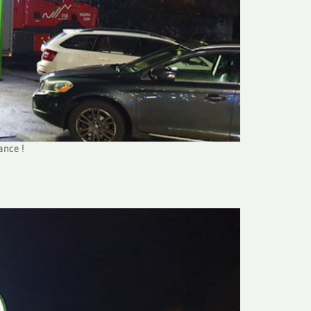
ance !