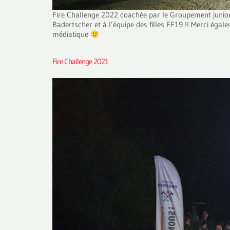
Fire Challenge 2022 coachée par le Groupement junior
Badertscher et à l’équipe des filles FF19 !! Merci ég
médiatique
Fire Challenge 2021