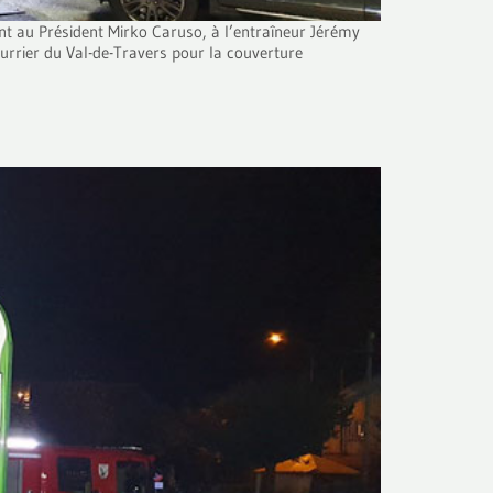
t au Président Mirko Caruso, à l’entraîneur Jérémy
urrier du Val-de-Travers pour la couverture