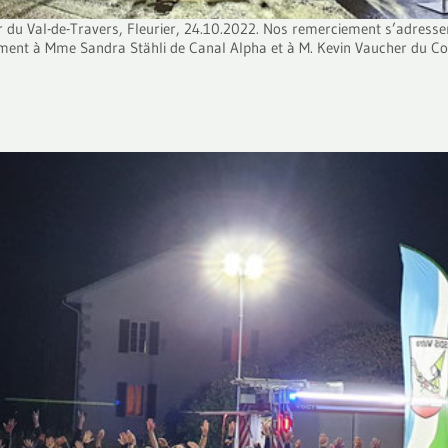
 du Val-de-Travers, Fleurier, 24.10.2022. Nos remerciement s’adressen
alement à Mme Sandra Stähli de Canal Alpha et à M. Kevin Vaucher du Co