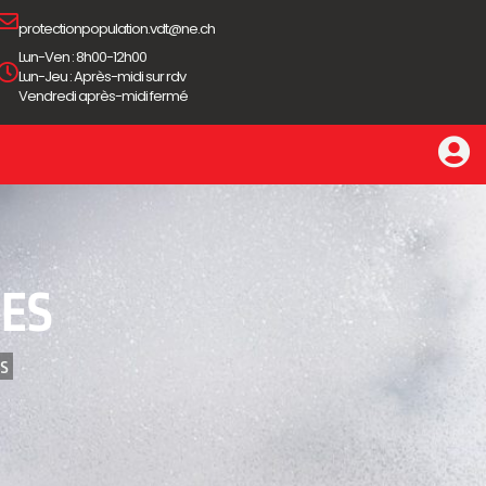
protectionpopulation.vdt@ne.ch
Lun-Ven : 8h00-12h00
Lun-Jeu : Après-midi sur rdv
Vendredi après-midi fermé
IES
 ‎