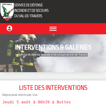
SERVICE DE DÉFENSE
INCENDIE ET DE SECOURS
DU VAL-DE-TRAVERS
INTERVENTIONS & GALERIES
‎ Service de défense incendie et de secours du Val-de-Travers‎ ‎
LISTE DES INTERVENTIONS
Deprecated shortcode. Use
Jeudi 5 août à 06h39 à Buttes