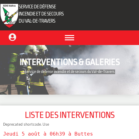
SERVICE DE DÉFENSE
INCENDIE ET DE SECOURS
DU VAL-DE-TRAVERS
INTERVENTIONS & GALERIES
‎ Service de défense incendie et de secours du Val-de-Travers‎ ‎
LISTE DES INTERVENTIONS
Deprecated shortcode. Use
Jeudi 5 août à 06h39 à Buttes