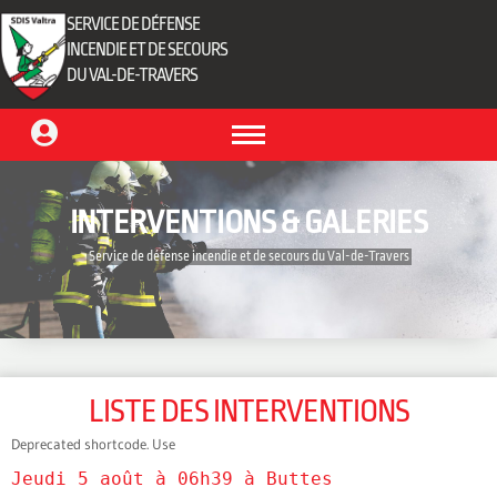
SERVICE DE DÉFENSE
INCENDIE ET DE SECOURS
DU VAL-DE-TRAVERS
INTERVENTIONS & GALERIES
‎ Service de défense incendie et de secours du Val-de-Travers‎ ‎
LISTE DES INTERVENTIONS
Deprecated shortcode. Use
Jeudi 5 août à 06h39 à Buttes