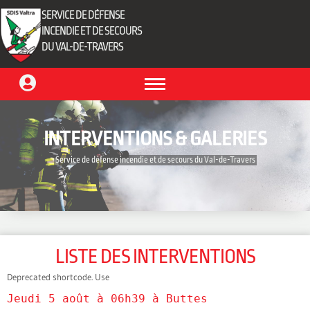
SERVICE DE DÉFENSE
INCENDIE ET DE SECOURS
DU VAL-DE-TRAVERS
INTERVENTIONS & GALERIES
‎ Service de défense incendie et de secours du Val-de-Travers‎ ‎
LISTE DES INTERVENTIONS
Deprecated shortcode. Use
Jeudi 5 août à 06h39 à Buttes