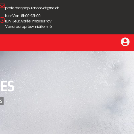
protectionpopulation.vdt@ne.ch
Lun-Ven : 8h00-12h00
Lun-Jeu : Après-midi sur rdv
Vendredi après-midi fermé
IES
 ‎