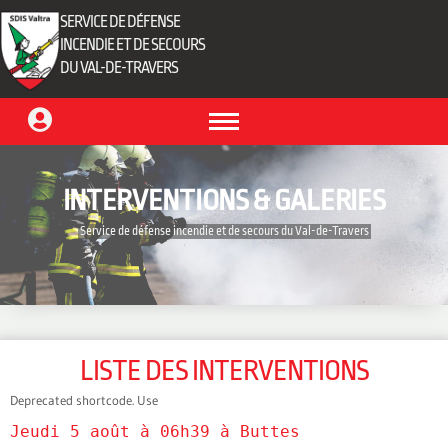
SERVICE DE DÉFENSE
INCENDIE ET DE SECOURS
DU VAL-DE-TRAVERS
INTERVENTIONS & GALERIES
‎ Service de défense incendie et de secours du Val-de-Travers‎ ‎
LISTE DES INTERVENTIONS
Deprecated shortcode. Use
Jeudi 5 août à 06h39 à Buttes