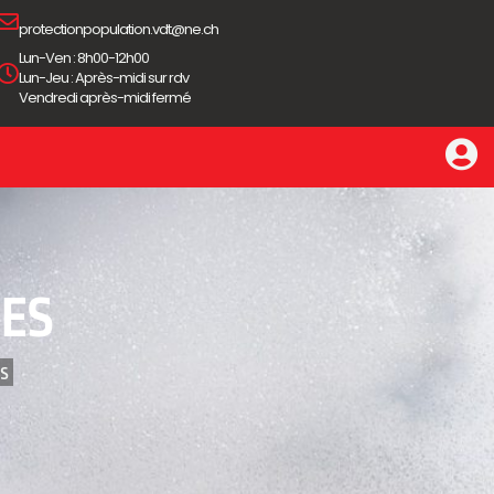
protectionpopulation.vdt@ne.ch
Lun-Ven : 8h00-12h00
Lun-Jeu : Après-midi sur rdv
Vendredi après-midi fermé
IES
 ‎