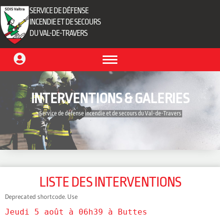
SERVICE DE DÉFENSE
INCENDIE ET DE SECOURS
DU VAL-DE-TRAVERS
INTERVENTIONS & GALERIES
‎ Service de défense incendie et de secours du Val-de-Travers‎ ‎
LISTE DES INTERVENTIONS
Deprecated shortcode. Use
Jeudi 5 août à 06h39 à Buttes