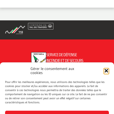
SERVICE DE DÉFENSE
INCENDIE ET DE SECOURS
DU VAL-DE-TRAVERS
Gérer le consentement aux
cookies
Pour offrir les meilleures expériences, nous utilisons des technologies telles que les
cookies pour stocker et/ou accéder aux informations des appareils. Le fait de
CONTACTEZ NOUS
consentir à ces technologies nous permettra de traiter des données telles que le
comportement de navigation ou les ID uniques sur ce site. Le fait de ne pas consentir
ou de retirer son consentement peut avoir un effet négatif sur certaines
PROTECTIONPOPULATION.VDT@NE.CH
caractéristiques et fonctions.