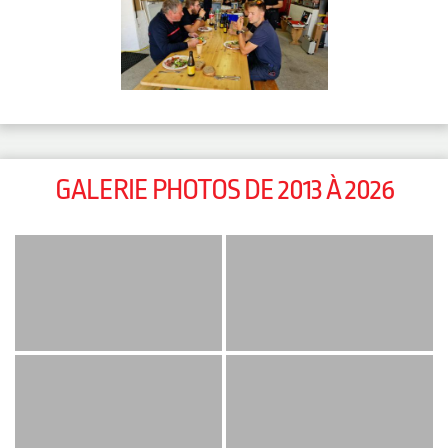
GALERIE PHOTOS DE 2013 À 2026