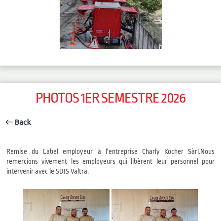
PHOTOS 1ER SEMESTRE 2026
Back
Remise du Label employeur à l'entreprise Charly Kocher Sàrl.Nous
remercions vivement les employeurs qui libèrent leur personnel pour
intervenir avec le SDIS Valtra.