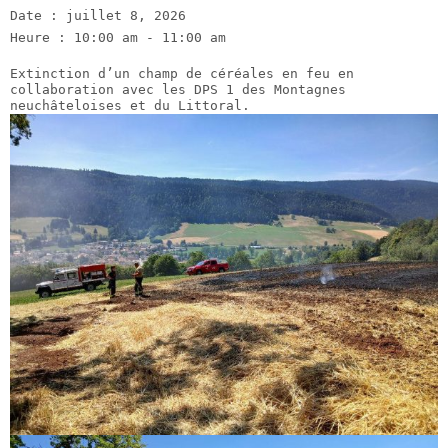
Date :
juillet 8, 2026
Heure :
10:00 am - 11:00 am
Extinction d’un champ de céréales en feu en
collaboration avec les DPS 1 des Montagnes
neuchâteloises et du Littoral.