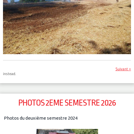
Suivant »
instead.
PHOTOS 2EME SEMESTRE 2026
Photos du deuxième semestre 2024